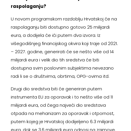
raspolaganju?
U novom programskom razdoblju Hrvatskoj će na
raspolaganju biti dostupno gotovo 25 milijardi
eura, a dodijela će ići putem dva izvora. Iz
višegodišnjeg financijskog okvira koji traje od 2021.
– 2027. godine, generirati će se nešto više od 14
milijardi eura i velik dio tih sredstva će biti
dostupna svim poslovnim subjektima nevezano
radi li se o društvima, obrtima, OPG-ovima itd.
Drugi dio sredstva biti će generiran putem
instrumenta EU za oporavak i to nešto više od 11
milijardi eura, od čega najveći dio sredstava
otpada na mehanizam za oporavak i otpornost,
putem kojeg je Hrvatskoj dodijeljeno 6.3 milijardi
eura, dok se 3.6 milijardi eura odnosi na zajmove.