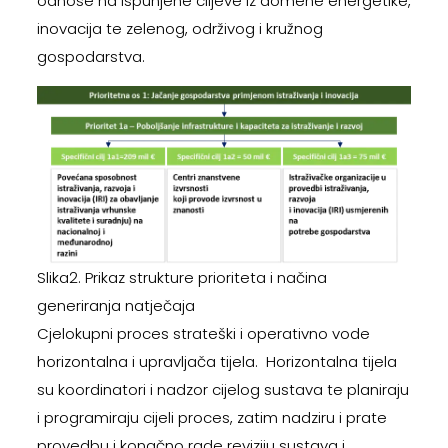
odnose na ispunjene ciljeve iz domene energetike,
inovacija te zelenog, održivog i kružnog
gospodarstva.
Slika2. Prikaz strukture prioriteta i načina
generiranja natječaja
Cjelokupni proces strateški i operativno vode
horizontalna i upravljača tijela. Horizontalna tijela
su koordinatori i nadzor cijelog sustava te planiraju
i programiraju cijeli proces, zatim nadziru i prate
provedbu i konačno rade reviziju sustava i