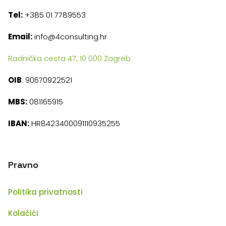
Tel:
+385 01 7789553
Email:
info@4consulting.hr
Radnička cesta 47, 10 000 Zagreb
OIB
: 90670922521
MBS:
081165915
IBAN:
HR8423400091110935255
Pravno
Politika privatnosti
Kolačići