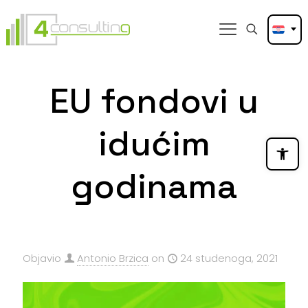
EU fondovi u
idućim
Open
godinama
Objavio
Antonio Brzica
on
24 studenoga, 2021