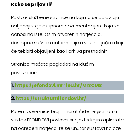
Kako se prijaviti?
Postoje službene stranice na kojima se objavljuju
natječaji s cjelokupnom dokumentacijom koja se
odnosi na iste. Osim otvorenih natječaja,
dostupne su Vam i informacije u vezi natječaja koji
će tek biti objavljeni, kao i arhiva prethodnih.
Stranice možete pogledati na idućim
poveznicama:
1.
https://efondovi.mrrfeu.hr/MISCMS
2.
https://strukturnifondovi.hr/
Putem poveznice broj 1. morat ćete registrirati u
sustav EFONDOVI poslovni subjekt s kojim aplicirate
na određeni natječaj te se unutar sustava nalaze