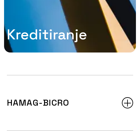
Kreditiranje
HAMAG-BICRO
HAMAG-BICRO odobrava zajmove iz sredstava
Europskog fonda za regionalni razvoj (EFRR) i drugih
europskih fondova, kao potporu poduzetnicima u