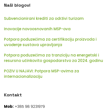
Naši blogovi
Kredit za obrtna sredstva
Subvencionirani krediti za održivi turizam
Vrsta:
Kratkoročni, revolving ili dugoročni kredit za
obrtna sredstva
Inovacije novoosnovanih MSP-ova
Korisnici:
trgovačka društva, obrtnici, OPG, zadruge,
Potpora poduzećima za certifikaciju proizvoda i
ustanove, fizičke osobe koje samostalno obavljaju
uvođenje sustava upravljanja
djelatnost, poslovni subjekti javnog sektora
Iznos:
iznad 50.000,00 EUR
Potpora poduzećima za tranziciju na energetski i
Kamatna stopa:
5% (uz moguća umanjenja, ovisno o
resursno učinkovito gospodarstvo za 2024. godinu
vrsti ulaganja)
POZIV U NAJAVI: Potpora MSP-ovima za
Poček: do 2 godine za dugoročne kredite
internacionalizaciju
Rok otplate:
za kratkoročne i revolving kredite – do 12
mjeseci; za dugoročne kredite – do 6 godina
Kontakt
Namjena:
financiranje tekućeg poslovanja (npr. nabava sirovine,
Mob:
+385 98 9231979