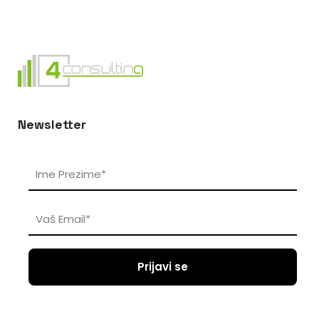
povećanja kapaciteta, uključujući i turističke, razvoja i
uvođenja novih proizvoda ili usluga, poticanja novog
zapošljavanja i sl.,
ulaganja u osnovna sredstva (materijalnu i
nematerijalnu imovinu) s ciljem oporavka od
posljedica potresa i obrtna sredstva najviše do 30%
Newsletter
ugovorenog iznosa kredita.
Način kreditiranja:
putem poslovnih banaka ili po
modelu podjele rizika ili izravno kreditiranje
Napomena:
moguće smanjenje kamatne stope za
zapošljavanje mladih, uz subvencije grada/općine/
županije, za projekte u skladu s uvjetima NPOO-a, za
subjekte koji ulažu u oporavak od posljedica potresa i
gospodarski razvoj Sisačko-moslavačke županije