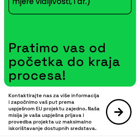
mjere vidljivosti, i dr.)
Investicije privatnog sektora
Vrsta:
Investicijski kredit
Korisnici:
trgovačka društva, obrtnici, OPG, zadruge,
Pratimo vas od
ustanove, fizičke osobe koje samostalno obavljaju
djelatnost
početka do kraja
Iznos:
iznad 50.000,00 EUR
procesa!
Kamatna stopa:
4,5% (uz moguća umanjenja, ovisno
o vrsti ulaganja)
Poček:
do 4 godine
Kontaktirajte nas za više informacija
Rok otplate:
do 17 godina
i započnimo vaš put prema
uspješnom EU projektu zajedno. Naša
Namjena:
misija je vaša uspješna prijava i
ulaganja u osnovna sredstva (materijalnu i
provedba projekta uz maksimalno
iskorištavanje dostupnih sredstava.
nematerijalnu imovinu) s ciljem pokretanja poslovanja,
modernizacije poslovanja, uvođenja novih tehnologija,