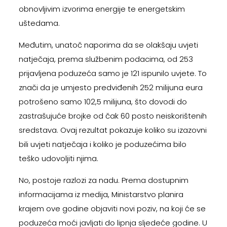
obnovljivim izvorima energije te energetskim
uštedama.
Međutim, unatoč naporima da se olakšaju uvjeti
natječaja, prema službenim podacima, od 253
prijavljena poduzeća samo je 121 ispunilo uvjete. To
znači da je umjesto predviđenih 252 milijuna eura
potrošeno samo 102,5 milijuna, što dovodi do
zastrašujuće brojke od čak 60 posto neiskorištenih
sredstava. Ovaj rezultat pokazuje koliko su izazovni
bili uvjeti natječaja i koliko je poduzećima bilo
teško udovoljiti njima.
No, postoje razlozi za nadu. Prema dostupnim
informacijama iz medija, Ministarstvo planira
krajem ove godine objaviti novi poziv, na koji će se
poduzeća moći javljati do lipnja sljedeće godine. U