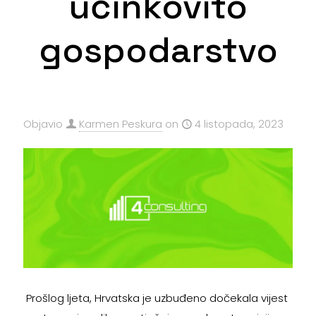
učinkovito
gospodarstvo
Objavio
Karmen Peskura
on
4 listopada, 2023
Prošlog ljeta, Hrvatska je uzbuđeno dočekala vijest