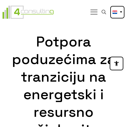
Potpora
poduzećima za
Open
tranziciju na
energetski i
resursno