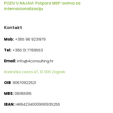
POZIV U NAJAVI: Potpora MSP-ovima za
internacionalizaciju
Kontakt
Mob:
+385 98 9231979
Tel:
+385 01 7789553
Email:
info@4consulting.hr
Radnička cesta 47, 10 000 Zagreb
OIB
: 90670922521
MBS:
081165915
IBAN:
HR8423400091110935255