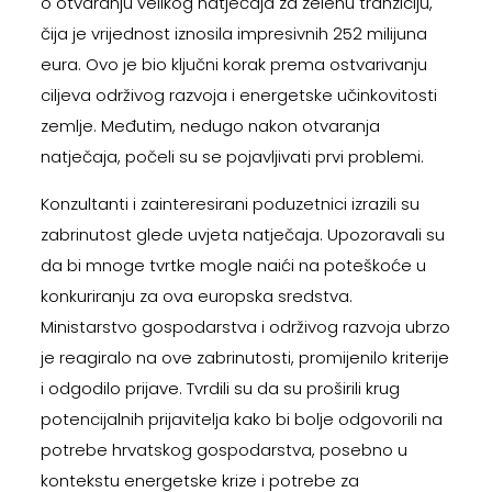
o otvaranju velikog natječaja za zelenu tranziciju,
čija je vrijednost iznosila impresivnih 252 milijuna
eura. Ovo je bio ključni korak prema ostvarivanju
ciljeva održivog razvoja i energetske učinkovitosti
zemlje. Međutim, nedugo nakon otvaranja
natječaja, počeli su se pojavljivati prvi problemi.
Konzultanti i zainteresirani poduzetnici izrazili su
zabrinutost glede uvjeta natječaja. Upozoravali su
da bi mnoge tvrtke mogle naići na poteškoće u
konkuriranju za ova europska sredstva.
Ministarstvo gospodarstva i održivog razvoja ubrzo
je reagiralo na ove zabrinutosti, promijenilo kriterije
i odgodilo prijave. Tvrdili su da su proširili krug
potencijalnih prijavitelja kako bi bolje odgovorili na
potrebe hrvatskog gospodarstva, posebno u
kontekstu energetske krize i potrebe za