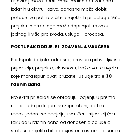
Prijavitelj može dobiti maksimalno pet vaučera
izdanih u okviru Poziva, odnosno može dobiti
potporu za pet različitih projektnih prijedloga. Više
projektnih prijedloga može doprinijeti razvoju
jednog ili više proizvoda, usluga ili procesa.
POSTUPAK DODJELE I IZDAVANJA VAUČERA
Postupak dodjele, odnosno, provjera prihvatljivosti
prijavitelja, projekta, aktivnosti, troškova te uvjeta
koje mora ispunjavati pružatelj usluge traje
30
radnih dana
.
Projektni prijedlozi se obrađuju i ocjenjuju prema
redoslijedu po kojem su zaprimljeni, a istim
redoslijedom se dodjeljuju vaučeri. Prijavitelj će u
roku od 5 radnih dana od donošenja odluke o
statusu projekta biti obavješten o istome pisanim