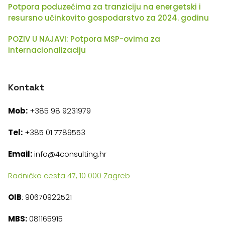
Potpora poduzećima za tranziciju na energetski i
resursno učinkovito gospodarstvo za 2024. godinu
POZIV U NAJAVI: Potpora MSP-ovima za
internacionalizaciju
Kontakt
Mob:
+385 98 9231979
Tel:
+385 01 7789553
Email:
info@4consulting.hr
Radnička cesta 47, 10 000 Zagreb
OIB
: 90670922521
MBS:
081165915