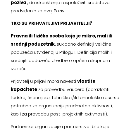
poziva
, do iskorištenja raspoloživih sredstava
predviđenih za ovaj Poziv.
TKO SU PRIHVATLJIVI PRIJAVITELJI?
Pravna ili fizička osoba koja je mikro, mali ili
srednji poduzetnik,
sukladno definiciji veličine
poduzeća utvrđenoj u Prilogu I. Definicija malih i
srednjih poduzeća Uredbe o općem skupnom
izuzeću.
Prijavitelj u prijavi mora navesti
vlastite
kapacitete
za provedbu vaučera (obrazložiti
ljudske, financijske, tehničke i/ili tehnološke resurse
potrebne za organizaciju predmetne aktivnosti,
kao i za provedbu post-projektnih aktivnosti).
Partnerske organizacije i partnerstvo bilo koje