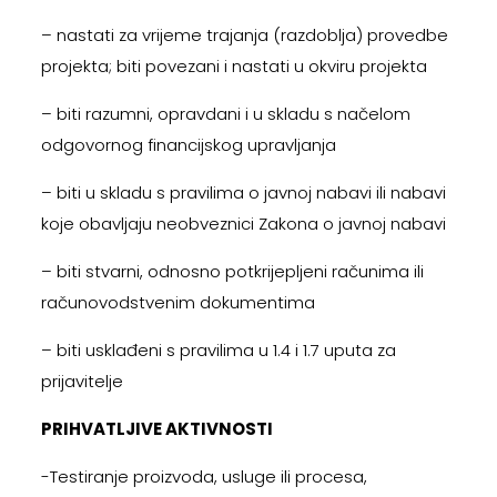
– nastati za vrijeme trajanja (razdoblja) provedbe
projekta; biti povezani i nastati u okviru projekta
– biti razumni, opravdani i u skladu s načelom
odgovornog financijskog upravljanja
– biti u skladu s pravilima o javnoj nabavi ili nabavi
koje obavljaju neobveznici Zakona o javnoj nabavi
– biti stvarni, odnosno potkrijepljeni računima ili
računovodstvenim dokumentima
– biti usklađeni s pravilima u 1.4 i 1.7 uputa za
prijavitelje
PRIHVATLJIVE AKTIVNOSTI
-Testiranje proizvoda, usluge ili procesa,