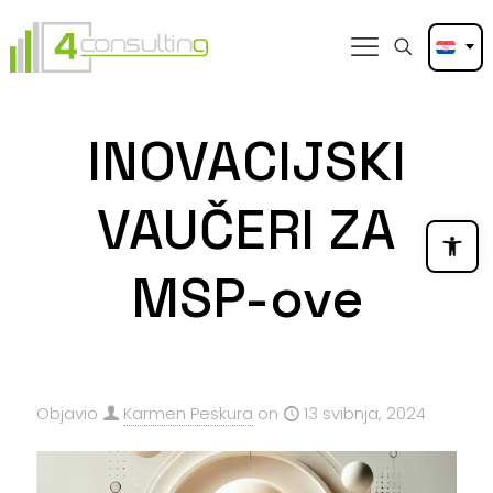
INOVACIJSKI
VAUČERI ZA
Open
MSP-ove
Objavio
Karmen Peskura
on
13 svibnja, 2024