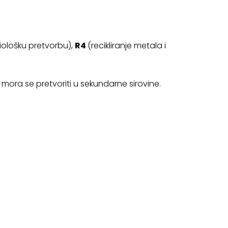
 biološku pretvorbu),
R4
(recikliranje metala i
a
mora se pretvoriti u sekundarne sirovine.