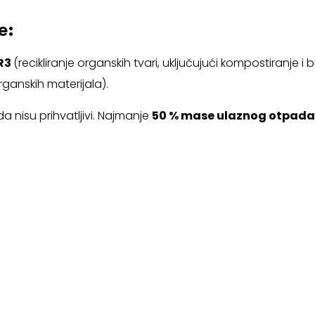
e:
R3
(recikliranje organskih tvari, uključujući kompostiranje i
rganskih materijala).
a nisu prihvatljivi. Najmanje
50 % mase ulaznog otpad