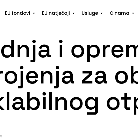
EU fondovi
EU natječaji
Usluge
O nama
adnja i opre
rojenja za o
klabilnog o
26