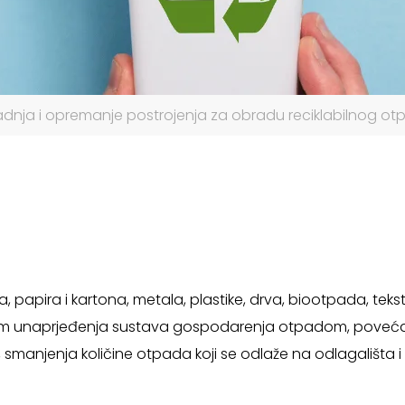
adnja i opremanje postrojenja za obradu reciklabilnog o
a, papira i kartona, metala, plastike, drva, biootpada, tek
om unaprjeđenja sustava gospodarenja otpadom, povećanj
manjenja količine otpada koji se odlaže na odlagališta i 