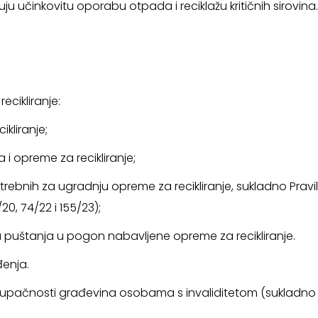
 učinkovitu oporabu otpada i reciklažu kritičnih sirovina.
cikliranje:
kliranje;
i opreme za recikliranje;
bnih za ugradnju opreme za recikliranje, sukladno Pravi
/20, 74/22 i 155/23);
 puštanja u pogon nabavljene opreme za recikliranje.
đenja.
istupačnosti građevina osobama s invaliditetom (sukladno