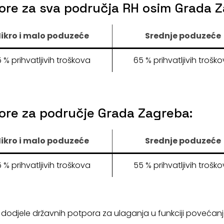
pore za sva područja RH osim Grada 
ikro i malo poduzeće
Srednje poduzeće
 % prihvatljivih troškova
65 % prihvatljivih trošk
pore za područje Grada Zagreba:
ikro i malo poduzeće
Srednje poduzeće
 % prihvatljivih troškova
55 % prihvatljivih trošk
dodjele državnih potpora za ulaganja u funkciji povećanja