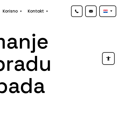
Korisno
Kontakt
manje
Open
bradu
tpada