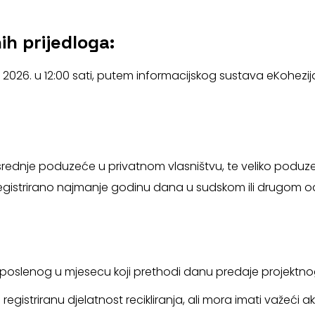
h prijedloga:
a 2026. u 12:00 sati, putem informacijskog sustava eKohezij
li srednje poduzeće u privatnom vlasništvu, te veliko poduze
gistrirano najmanje godinu dana u sudskom ili drugom o
zaposlenog u mjesecu koji prethodi danu predaje projektno
ti registriranu djelatnost recikliranja, ali mora imati važeć