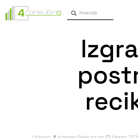
Izgr
post
reci
Objavio
Karmen Peskura
on
1 lipnja, 20