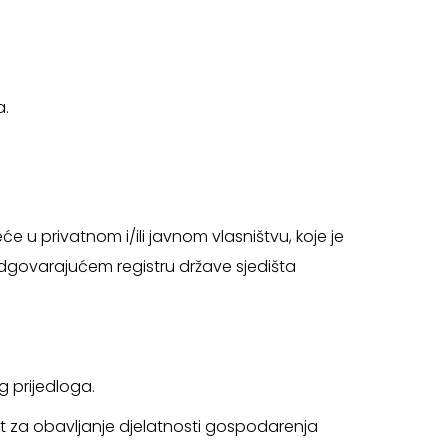
a.
će u privatnom i/ili javnom vlasništvu, koje je
dgovarajućem registru države sjedišta
g prijedloga.
i akt za obavljanje djelatnosti gospodarenja