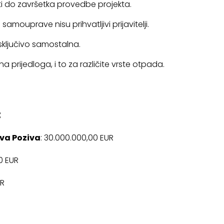
ti do završetka provedbe projekta.
amouprave nisu prihvatljivi prijavitelji.
isključivo samostalna.
na prijedloga, i to za različite vrste otpada.
:
va Poziva
: 30.000.000,00 EUR
00 EUR
UR