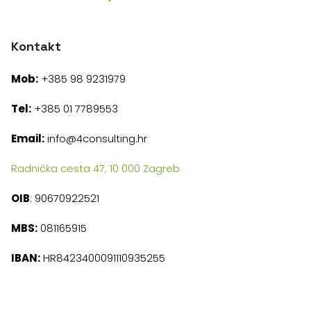
Kontakt
Mob:
+385 98 9231979
Tel:
+385 01 7789553
Email:
info@4consulting.hr
Radnička cesta 47, 10 000 Zagreb
OIB
: 90670922521
MBS:
081165915
IBAN:
HR8423400091110935255