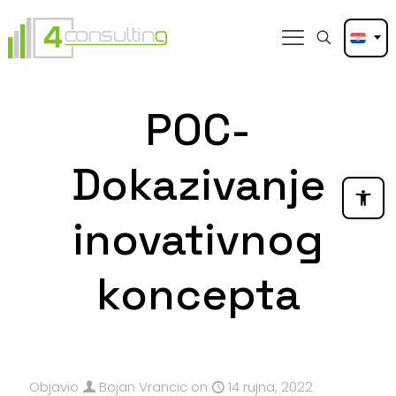
POC-
Dokazivanje
Open
inovativnog
koncepta
Objavio
Bojan Vrancic
on
14 rujna, 2022