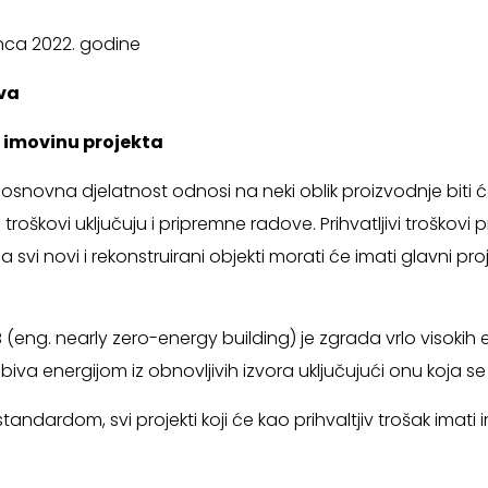
inca 2022. godine
va
u imovinu projekta
se osnovna djelatnost odnosi na neki oblik proizvodnje biti
roškovi uključuju i pripremne radove. Prihvatljivi troškovi pro
svi novi i rekonstruirani objekti morati će imati glavni pr
ng. nearly zero-energy building) je zgrada vrlo visokih ene
biva energijom iz obnovljivih izvora uključujući onu koja se p
ndardom, svi projekti koji će kao prihvaltjiv trošak imati