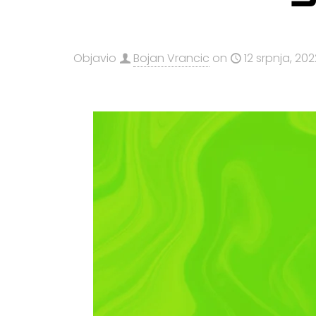
Objavio
Bojan Vrancic
on
12 srpnja, 202