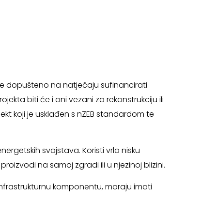
 će dopušteno na natječaju sufinancirati
jekta biti će i oni vezani za rekonstrukciju ili
ojekt koji je usklađen s nZEB standardom te
rgetskih svojstava. Koristi vrlo nisku
roizvodi na samoj zgradi ili u njezinoj blizini.
 infrastrukturnu komponentu, moraju imati