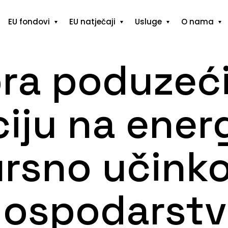
EU fondovi
EU natječaji
Usluge
O nama
ra poduzeć
ciju na energ
ursno učinko
ospodarst