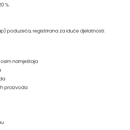
20 %.
ap) poduzeća, registrirana za iduće djelatnosti:
a, osim namještaja
a
oda
nih proizvoda
nu