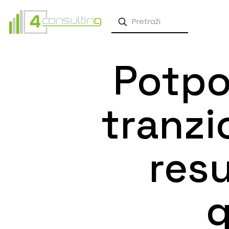
Potpo
tranzi
res
g