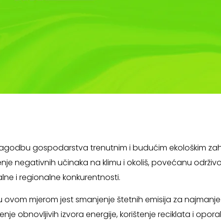
prilagodbu gospodarstva trenutnim i budućim ekološkim zahtj
enje negativnih učinaka na klimu i okoliš, povećanu održiv
lne i regionalne konkurentnosti.
ju ovom mjerom jest smanjenje štetnih emisija za najmanje
nje obnovljivih izvora energije, korištenje reciklata i opo