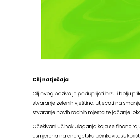
Cilj natječaja
Cilj ovog poziva je poduprijeti bržu i bolju 
stvaranje zelenih vještina, utjecati na smanj
stvaranje novih radnih mjesta te jačanje loka
Očekivani učinak ulaganja koja se financira
usmjerena na energetsku učinkovitost, korište