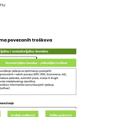
inu
njima povezanih troškova