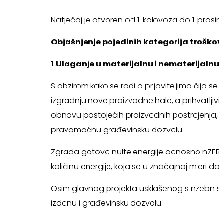
Natječaj je otvoren od 1. kolovoza do 1. pros
Objašnjenje pojedinih kategorija troško
1.Ulaganje u materijalnu i nematerijaln
S obzirom kako se radi o prijaviteljima čija 
izgradnju nove proizvodne hale, a prihvatljivi t
obnovu postojećih proizvodnih postrojenja, a 
pravomoćnu građevinsku dozvolu.
Zgrada gotovo nulte energije odnosno nZEB (e
količinu energije, koja se u značajnoj mjeri do
Osim glavnog projekta usklašenog s nzebn sta
izdanu i građevinsku dozvolu.