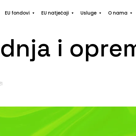
EU fondovi
EU natječaji
Usluge
O nama
adnja i opre
21