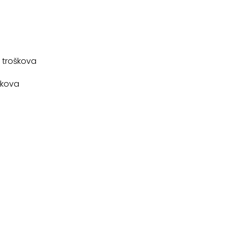
h troškova
škova