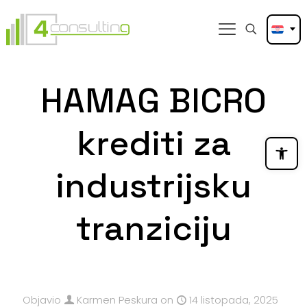
HAMAG BICRO
krediti za
Open
industrijsku
tranziciju
Objavio
Karmen Peskura
on
14 listopada, 2025