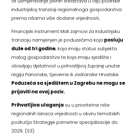
te usmjeravanje javnih sredstava u cilju podrške
industrijskoj tranziciji regionalnoga gospodarstva
prema nišama više dodane vrijednosti.
Financijski instrument Mali zajmovi za industrijsku
tranziciju namijenjen je poduzećima koja
posluju
duže od tri godine
,
koja imaju status subjekta
malog gospodarstva te koja imaju sjedište i
obavljaju djelatnost u prihvatljivoj županiji unutar
regija Panonske, Sjeverne ili Jadranske Hrvatske.
Poduzeća sa sjedištem u Zagrebu ne mogu se
prijaviti na ovaj poziv.
Prihvatljiva ulaganja
su u prioritetne niše
regionalnih lanaca vrijednosti u okviru tematskih
područja Strategije pametne specijalizacije do
2029. (S3):