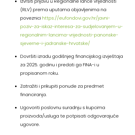
Izvršiti prijavu u Regionalne lance vrijednosti
(RLV) prema uputama objavljenima na
poveznici
https://eufondovi.gov.hr/javni-
poziv-za-iskaz-interesa-za-sudjelovanjem-u-
regionalnim-lancima-vrijednosti-panonske-
sjeverne-i-jadranske-hrvatske/
Dovršiti izradu godišnjeg financijskog izvještaja
za 2025. godinu i predati ga FINA-i u
propisanom roku.
Zatražiti i prikupiti ponude za predmet
financiranja.
Ugovoriti poslovnu suradnju s kupcima
proizvoda/usluga te potpisati odgovarajuće
ugovore.