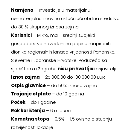
Namjena
– Investicije u materijalnu i
nematerijalnu imovinu uključujući obrtna sredstva
do 30 % ukupnog iznosa zajma
Korisnici
– Mikro, mali i srednji subjekti
gospodarstva navedeni na popisu mapiranih
dionika regionalnih lanaca vrijednosti Panonske,
Sjeverne i Jadranske Hrvatske. Poduzeća sa
sjedištem u Zagrebu
nisu prihvatljivi
prijavitelji.
Iznos zajma
– 25.000,00 do 100.000,00 EUR
Otpis glavnice
– do 50% iznosa zajma
Trajanje otplate
– do 10 godina
Poček
– do 1 godine
Rok korištenja
– 6 mjeseci
Kamatna stopa
– 0,5% – 1,5 ovisno o stupnju
razvijenosti lokacije