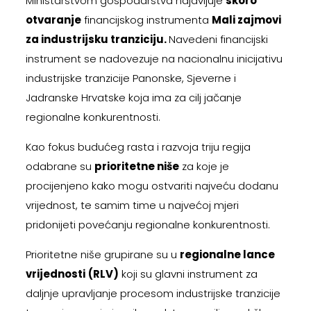
Ministarstvom gospodarstva najavljuje
skoro
otvaranje
financijskog instrumenta
Mali zajmovi
za industrijsku tranziciju.
Navedeni financijski
instrument se nadovezuje na nacionalnu inicijativu
industrijske tranzicije Panonske, Sjeverne i
Jadranske Hrvatske koja ima za cilj jačanje
regionalne konkurentnosti.
Kao fokus budućeg rasta i razvoja triju regija
odabrane su
prioritetne niše
za koje je
procijenjeno kako mogu ostvariti najveću dodanu
vrijednost, te samim time u najvećoj mjeri
pridonijeti povećanju regionalne konkurentnosti.
Prioritetne niše grupirane su u
regionalne lance
vrijednosti
(RLV)
koji su glavni instrument za
daljnje upravljanje procesom industrijske tranzicije