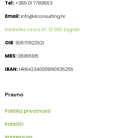
Tel:
+385 01 7789553
Email:
info@4consulting.hr
Radnička cesta 47, 10 000 Zagreb
OIB
: 90670922521
MBS:
081165915
IBAN:
HR8423400091110935255
Pravno
Politika privatnosti
Kolačići
Impressum