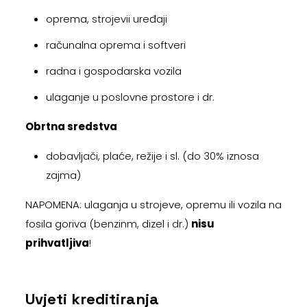
oprema, strojevii uređaji
računalna oprema i softveri
radna i gospodarska vozila
ulaganje u poslovne prostore i dr.
Obrtna sredstva
dobavljači, plaće, režije i sl. (do 30% iznosa
zajma)
NAPOMENA: ulaganja u strojeve, opremu ili vozila na
fosila goriva (benzinm, dizel i dr.)
nisu
prihvatljiva
!
Uvjeti kreditiranja