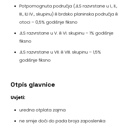
Potpomognuta područja (JLS razvrstane u I., II.,
III., ILI IV., skupinu) ili brdsko planinska područja ili
otoci – 0,5% godišnje fiksno
JLS razvrstane u V. ili VI. skupinu – 1% godišnje
fiksno
JLS razvrstane u VII. ili VIII. skupinu – 1,5%
godišnje fiksno
Otpis glavnice
Uvjeti:
uredna otplata zajma
ne smije doći do pada broja zaposlenika