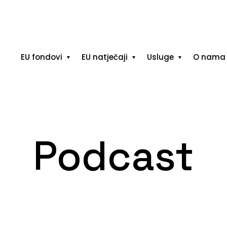
EU fondovi
EU natječaji
Usluge
O nama
Podcast