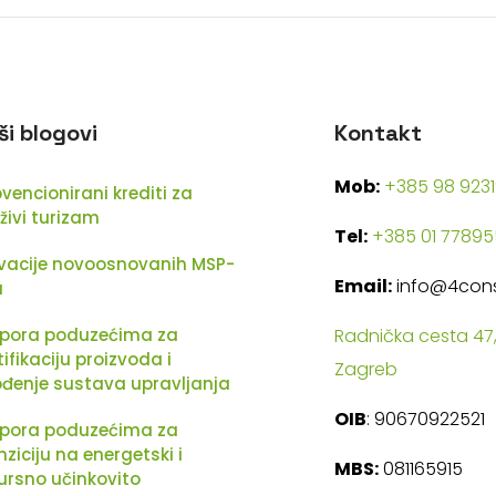
ši blogovi
Kontakt
Mob:
+385 98 923
vencionirani krediti za
živi turizam
Tel:
+385 01 77895
vacije novoosnovanih MSP-
Email:
info@4consu
a
pora poduzećima za
Radnička cesta 47,
tifikaciju proizvoda i
Zagreb
đenje sustava upravljanja
OIB
: 90670922521
pora poduzećima za
nziciju na energetski i
MBS:
081165915
ursno učinkovito