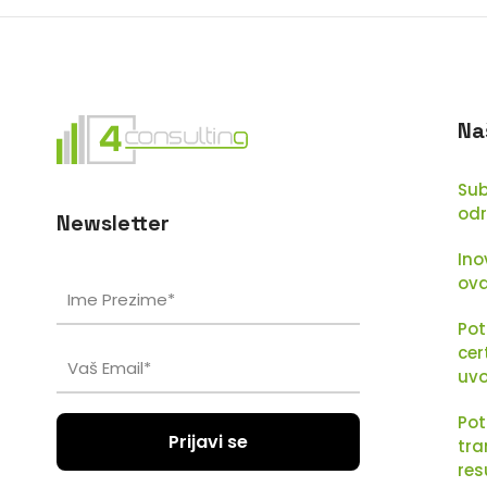
Na
Sub
odr
Newsletter
Ino
ov
Pot
cer
uvo
Pot
tra
res