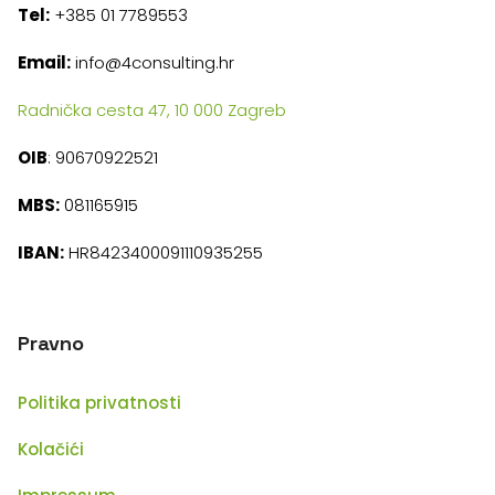
Tel:
+385 01 7789553
Email:
info@4consulting.hr
Radnička cesta 47, 10 000 Zagreb
OIB
: 90670922521
MBS:
081165915
IBAN:
HR8423400091110935255
Pravno
Politika privatnosti
Kolačići