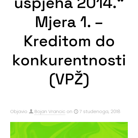
uspjeha 2014.“
Mjera 1. –
Kreditom do
konkurentnosti
(VPŽ)
Objavio
Bojan Vrancic
on
7 studenoga, 2018