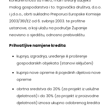
konkurentnosti su mikro, mali i srednji subjekti
malog gospodarstva i to: trgovačka društva, d.o.o.
i j.d.o.o., obrti sukladno Preporuci Europske Komisije
2003/361/EZ od 6. svibnja 2003. te profitne
ustanove, a koji ulažu na područje Županije
neovisno o sjedištu, odnosno prebivalištu.
Prihvatljive namjene kredita
:
kupnja, izgradnja, uređenje ili proširenje
gospodarskih objekata (stanovi isključeni)
kupnja nove opreme ili pojedinih dijelova nove
opreme
obrtna sredstva do 20% (za projekt iz uslužne
djelatnosti) i do 30% (za projekt iz proizvodne
djelatnosti) iznosa ukupno odobrenog kredita