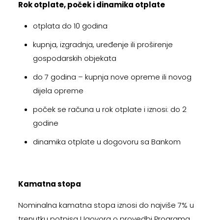
Rok otplate, poček i dinamika otplate
otplata do 10 godina
kupnja, izgradnja, uređenje ili proširenje
gospodarskih objekata
do 7 godina – kupnja nove opreme ili novog
dijela opreme
poček se računa u rok otplate i iznosi: do 2
godine
dinamika otplate u dogovoru sa Bankom
Kamatna stopa
Nominalna kamatna stopa iznosi do najviše 7% u
trenutku potpisa Ugovora o provedbi Programa