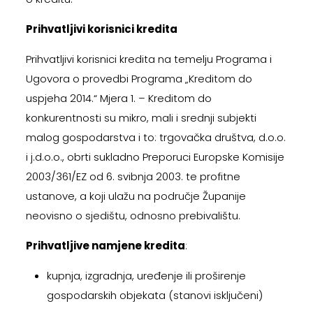
Prihvatljivi korisnici kredita
Prihvatljivi korisnici kredita na temelju Programa i
Ugovora o provedbi Programa „Kreditom do
uspjeha 2014.“ Mjera 1. – Kreditom do
konkurentnosti su mikro, mali i srednji subjekti
malog gospodarstva i to: trgovačka društva, d.o.o.
i j.d.o.o., obrti sukladno Preporuci Europske Komisije
2003/361/EZ od 6. svibnja 2003. te profitne
ustanove, a koji ulažu na područje Županije
neovisno o sjedištu, odnosno prebivalištu.
Prihvatljive namjene kredita
:
kupnja, izgradnja, uređenje ili proširenje
gospodarskih objekata (stanovi isključeni)