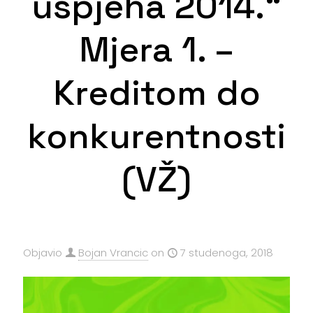
uspjeha 2014.“
Mjera 1. –
Kreditom do
konkurentnosti
(VŽ)
Objavio
Bojan Vrancic
on
7 studenoga, 2018