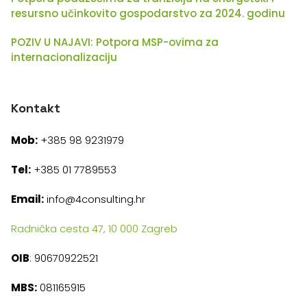
resursno učinkovito gospodarstvo za 2024. godinu
POZIV U NAJAVI: Potpora MSP-ovima za
internacionalizaciju
Kontakt
Mob:
+385 98 9231979
Tel:
+385 01 7789553
Email:
info@4consulting.hr
Radnička cesta 47, 10 000 Zagreb
OIB
: 90670922521
MBS:
081165915