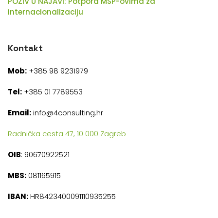
POZIV U NAJAVI: Potpora MSP-ovima za
internacionalizaciju
Kontakt
Mob:
+385 98 9231979
Tel:
+385 01 7789553
Email:
info@4consulting.hr
Radnička cesta 47, 10 000 Zagreb
OIB
: 90670922521
MBS:
081165915
IBAN:
HR8423400091110935255