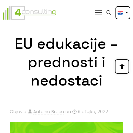
EU edukacije –
prednosti i
Open
nedostaci
Objavio
Antonio Brzica
on
9 ožujka, 2022