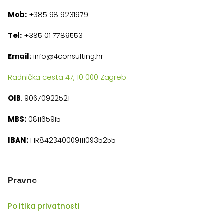
Mob:
+385 98 9231979
Tel:
+385 01 7789553
Email:
info@4consulting.hr
Radnička cesta 47, 10 000 Zagreb
OIB
: 90670922521
MBS:
081165915
IBAN:
HR8423400091110935255
Pravno
Politika privatnosti