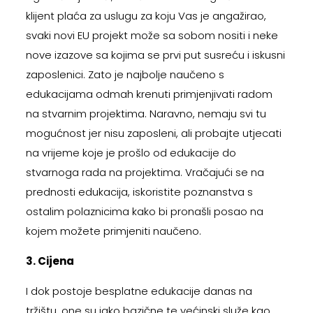
klijent plaća za uslugu za koju Vas je angažirao,
svaki novi EU projekt može sa sobom nositi i neke
nove izazove sa kojima se prvi put susreću i iskusni
zaposlenici. Zato je najbolje naučeno s
edukacijama odmah krenuti primjenjivati radom
na stvarnim projektima. Naravno, nemaju svi tu
mogućnost jer nisu zaposleni, ali probajte utjecati
na vrijeme koje je prošlo od edukacije do
stvarnoga rada na projektima. Vračajući se na
prednosti edukacija, iskoristite poznanstva s
ostalim polaznicima kako bi pronašli posao na
kojem možete primjeniti naučeno.
3. Cijena
I dok postoje besplatne edukacije danas na
tržištu, one su jako bazične te većinski služe kao