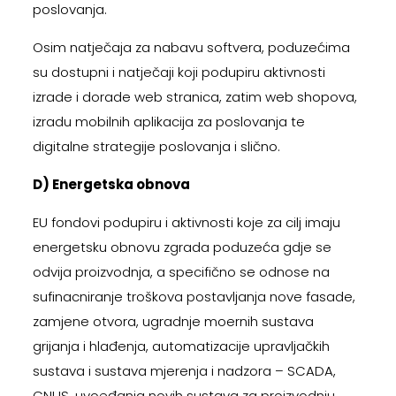
poslovanja.
Osim natječaja za nabavu softvera, poduzećima
su dostupni i natječaji koji podupiru aktivnosti
izrade i dorade web stranica, zatim web shopova,
izradu mobilnih aplikacija za poslovanja te
digitalne strategije poslovanja i slično.
D) Energetska obnova
EU fondovi podupiru i aktivnosti koje za cilj imaju
energetsku obnovu zgrada poduzeća gdje se
odvija proizvodnja, a specifično se odnose na
sufinacniranje troškova postavljanja nove fasade,
zamjene otvora, ugradnje moernih sustava
grijanja i hlađenja, automatizacije upravljačkih
sustava i sustava mjerenja i nadzora – SCADA,
CNUS, uvoeđanja novih sustava za proizvodnju