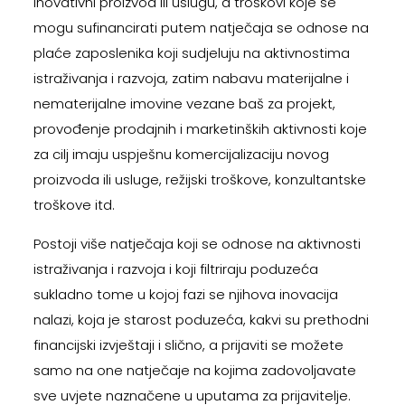
inovativni proizvod ili uslugu, a troškovi koje se
mogu sufinancirati putem natječaja se odnose na
plaće zaposlenika koji sudjeluju na aktivnostima
istraživanja i razvoja, zatim nabavu materijalne i
nematerijalne imovine vezane baš za projekt,
provođenje prodajnih i marketinških aktivnosti koje
za cilj imaju uspješnu komercijalizaciju novog
proizvoda ili usluge, režijski troškove, konzultantske
troškove itd.
Postoji više natječaja koji se odnose na aktivnosti
istraživanja i razvoja i koji filtriraju poduzeća
sukladno tome u kojoj fazi se njihova inovacija
nalazi, koja je starost poduzeća, kakvi su prethodni
financijski izvještaji i slično, a prijaviti se možete
samo na one natječaje na kojima zadovoljavate
sve uvjete naznačene u uputama za prijavitelje.