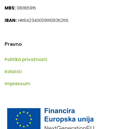
MBS:
081165915
IBAN:
HR8423400091110935255
Pravno
Politika privatnosti
Kolačići
Impressum