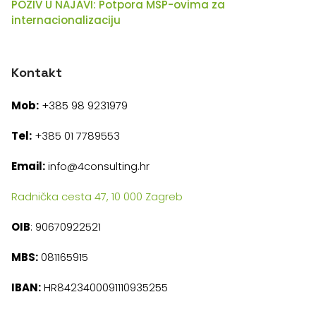
POZIV U NAJAVI: Potpora MSP-ovima za
internacionalizaciju
Kontakt
Mob:
+385 98 9231979
Tel:
+385 01 7789553
Email:
info@4consulting.hr
Radnička cesta 47, 10 000 Zagreb
OIB
: 90670922521
MBS:
081165915
IBAN:
HR8423400091110935255