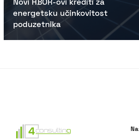
Novi HBOR-ovi krediti za
energetsku učinkovitost
poduzetnika
Na