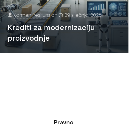
Karmen Peskura
on
29 siječnja, 2025
Krediti za modernizaciju
proizvodnje
Pravno