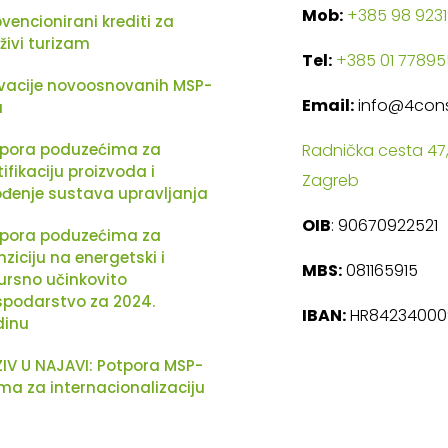
Mob:
+385 98 923
vencionirani krediti za
živi turizam
Tel:
+385 01 77895
vacije novoosnovanih MSP-
Email:
info@4consu
a
pora poduzećima za
Radnička cesta 47,
tifikaciju proizvoda i
Zagreb
đenje sustava upravljanja
OIB
: 90670922521
pora poduzećima za
nziciju na energetski i
MBS:
081165915
ursno učinkovito
podarstvo za 2024.
IBAN:
HR842340009
dinu
IV U NAJAVI: Potpora MSP-
ma za internacionalizaciju