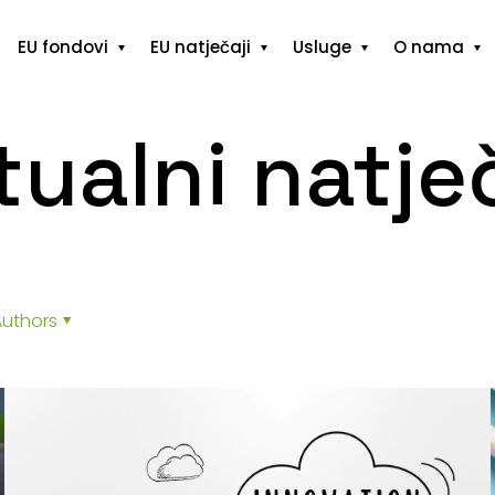
EU fondovi
EU natječaji
Usluge
O nama
tualni natječ
Authors