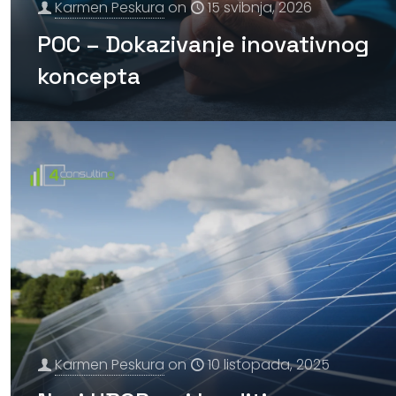
Karmen Peskura
on
15 svibnja, 2026
POC – Dokazivanje inovativnog
koncepta
Karmen Peskura
on
10 listopada, 2025