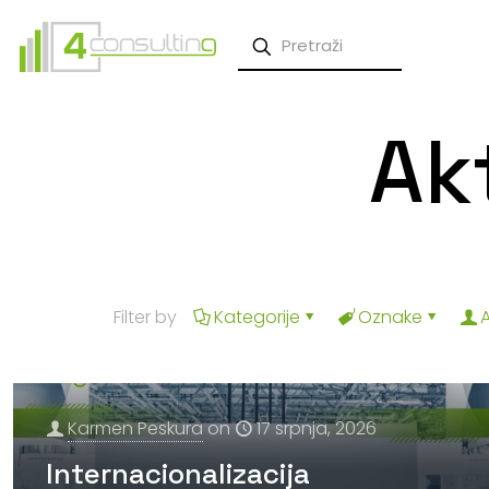
Ak
Filter by
Kategorije
Oznake
Karmen Peskura
on
17 srpnja, 2026
Internacionalizacija