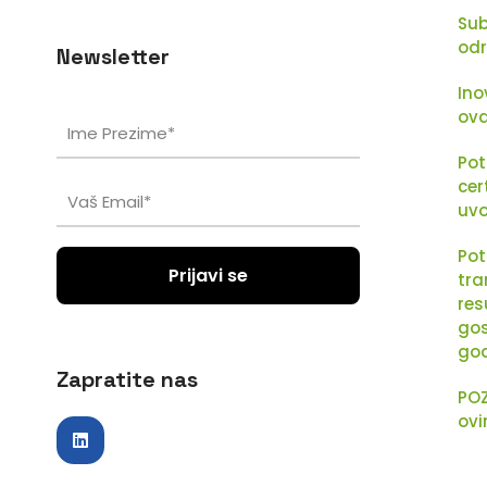
Sub
odr
Newsletter
Ino
ov
Pot
cer
uvo
Pot
tra
res
gos
go
Zapratite nas
POZ
ovi